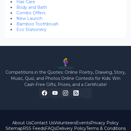
Hair Care
Body and Bath
Combo Offers
New Launch
Bamboo Toothbrush
Eco Stationery
Competitions in the Quotes: Online Poetry, Drawing, Story,
Music, Quiz, and Photos Online Contests for Kids: Win
Cash-Free Gifts, Prizes, and a Certificate!
About Us
Contact Us
Volunteers
Events
Privacy Policy
Sitemap
RSS Feeds
FAQs
Delivery Policy
Terms & Conditions