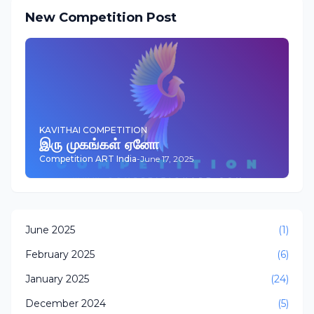
New Competition Post
KAVITHAI COMPETITION
இரு முகங்கள் ஏனோ
Competition ART India
-
June 17, 2025
June 2025
(1)
February 2025
(6)
January 2025
(24)
December 2024
(5)