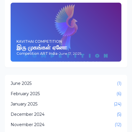
KAVITHAI COMPETITION
இரு முகங்கள் ஏனோ
Competition ART India
-
June 17, 2025
June 2025
(1)
February 2025
(6)
January 2025
(24)
December 2024
(5)
November 2024
(12)