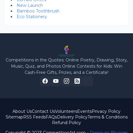
New Launch
Bamboo Toothbrush
Eco Stationery
Competitions in the Quotes: Online Poetry, Drawing, Story,
Music, Quiz, and Photos Online Contests for Kids: Win
Cash-Free Gifts, Prizes, and a Certificate!
About Us
Contact Us
Volunteers
Events
Privacy Policy
Sitemap
RSS Feeds
FAQs
Delivery Policy
Terms & Conditions
Refund Policy
Copyright © 2023 CompetitionArt.com -
Premium Blogger